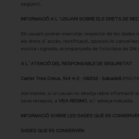
següent.
INFORMACIÓ A L`USUARI SOBRE ELS DRETS DE RECT
Els usuaris podran exercitar, respecte de les dades r
els drets d`accés, rectificació, oposició i/o cancel·l
escrita i signada, acompanyada de fotocòpia de DNI o
A L`ATENCIÓ DEL RESPONSABLE DE SEGURETAT
Carrer Tres Creus, 104 4-2 · 08202 · Sabadell
(PROTE
Així mateix, si un usuari no desitja rebre informació 
seva recepció, a
VEA-RESINO
, a l`adreça indicada.
INFORMACIÓ SOBRE LES DADES QUE ES CONSERVEN
DADES QUE ES CONSERVEN