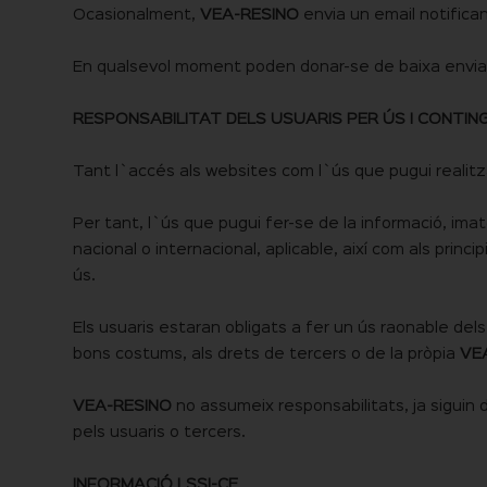
Ocasionalment,
VEA-RESINO
envia un email notifica
En qualsevol moment poden donar-se de baixa envia
RESPONSABILITAT DELS USUARIS PER ÚS I CONTIN
Tant l`accés als websites com l`ús que pugui realitza
Per tant, l`ús que pugui fer-se de la informació, imat
nacional o internacional, aplicable, així com als prin
ús.
Els usuaris estaran obligats a fer un ús raonable dels 
bons costums, als drets de tercers o de la pròpia
VE
VEA-RESINO
no assumeix responsabilitats, ja siguin 
pels usuaris o tercers.
INFORMACIÓ LSSI-CE