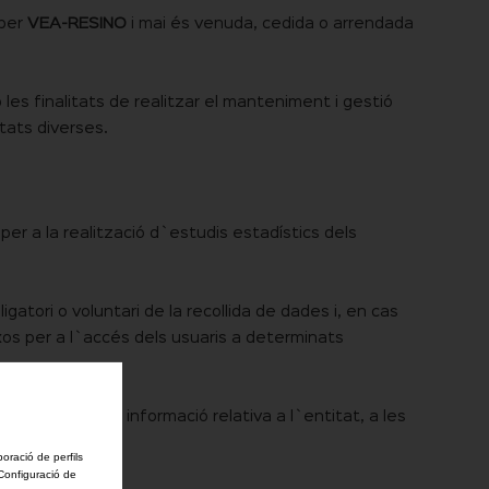
 per
VEA-RESINO
i mai és venuda, cedida o arrendada
 les finalitats de realitzar el manteniment i gestió
itats diverses.
per a la realització d`estudis estadístics dels
gatori o voluntari de la recollida de dades i, en cas
xos per a l`accés dels usuaris a determinats
i de remetre-li informació relativa a l`entitat, a les
boració de perfils
'Configuració de