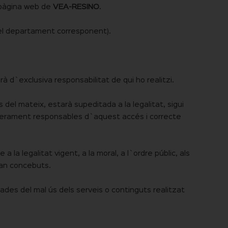
a pàgina web de
VEA-RESINO
.
el departament corresponent).
à d`exclusiva responsabilitat de qui ho realitzi.
 del mateix, estarà supeditada a la legalitat, sigui
an enterament responsables d`aquest accés i correcte
 la legalitat vigent, a la moral, a l`ordre públic, als
stan concebuts.
ades del mal ús dels serveis o continguts realitzat