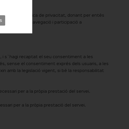
ons d`ús i política de privacitat, donant per entès
s
ent durant la navegació i participació a
s, i s`hagi recaptat el seu consentiment a les
és, sense el consentiment exprés dels usuaris, a les
in amb la legislació vigent, si bé la responsabilitat
essari per a la pròpia prestació del servei.
ssari per a la pròpia prestació del servei.