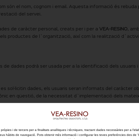
com són el nom, cognom i email. Aquesta informació és rebuda
restació del servei.
des de caràcter personal, creats per i per a
VEA-RESINO
, amb
 dels productes de l`organització, així com la realització d`activ
s de dades podrà ser usada per a la identificació dels usuaris i 
 sol·licitin dades, els usuaris seran informats del caràcter obli
rònic en qüestió, de la necessitat d`implementació dels matei
sentiment perquè
VEA-RESINO
pugui fer ús de les seves dades a f
ats.
 pròpies i de tercers per a finalitats analítiques i tècniques, tractant dades necessàries per a l'ela
eus hàbits de navegació. Pots obtenir més informació i configurar les teves preferències des de 