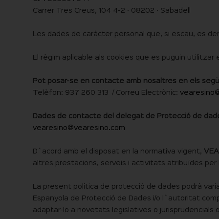
Carrer Tres Creus, 104 4-2 · 08202 · Sabadell
Les dades de caràcter personal que, si escau, es de
El règim aplicable als cookies que es puguin utilitzar
Pot posar-se en contacte amb nosaltres en els segü
Telèfon: 937 260 313 / Correu Electrònic:
vearesino
Dades de contacte del delegat de Protecció de dad
vearesino@vearesino.com
D`acord amb el disposat en la normativa vigent,
VEA
altres prestacions, serveis i activitats atribuïdes per l
La present política de protecció de dades podrà variar
Espanyola de Protecció de Dades i/o l`autoritat co
adaptar-lo a novetats legislatives o jurisprudencials