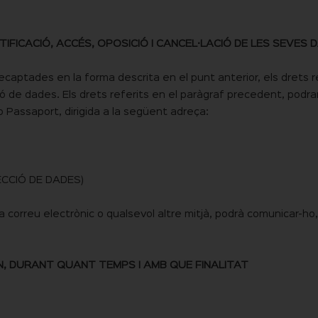
IFICACIÓ, ACCÉS, OPOSICIÓ I CANCEL·LACIÓ DE LES SEVES 
ecaptades en la forma descrita en el punt anterior, els drets re
ació de dades. Els drets referits en el paràgraf precedent, podra
 Passaport, dirigida a la següent adreça:
CCIÓ DE DADES)
via correu electrònic o qualsevol altre mitjà, podrà comunicar-h
, DURANT QUANT TEMPS I AMB QUE FINALITAT