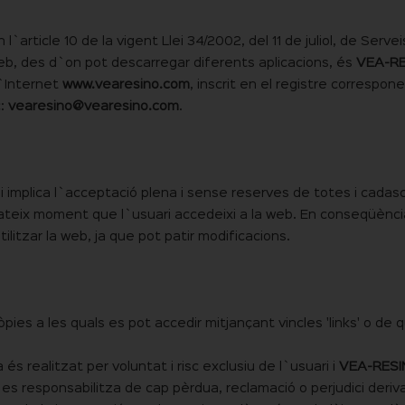
rticle 10 de la vigent Llei 34/2002, del 11 de juliol, de Serve
eb, des d`on pot descarregar diferents aplicacions, és
VEA-R
d`Internet
www.vearesino.com
, inscrit en el registre correspo
c:
vearesino@vearesino.com
.
i, i implica l`acceptació plena i sense reserves de totes i cada
teix moment que l`usuari accedeixi a la web. En conseqüència,
litzar la web, ja que pot patir modificacions.
ies a les quals es pot accedir mitjançant vincles 'links' o de q
s realitzat per voluntat i risc exclusiu de l`usuari i
VEA-RES
i es responsabilitza de cap pèrdua, reclamació o perjudici deriv