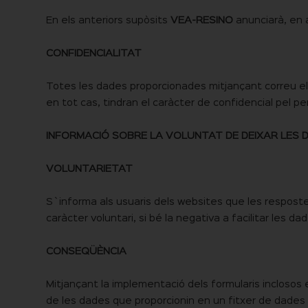
En els anteriors supòsits
VEA-RESINO
anunciarà, en a
CONFIDENCIALITAT
Totes les dades proporcionades mitjançant correu ele
en tot cas, tindran el caràcter de confidencial pel p
INFORMACIÓ SOBRE LA VOLUNTAT DE DEIXAR LES 
VOLUNTARIETAT
S`informa als usuaris dels websites que les respost
caràcter voluntari, si bé la negativa a facilitar les d
CONSEQÜÈNCIA
Mitjançant la implementació dels formularis inclosos 
de les dades que proporcionin en un fitxer de dades 