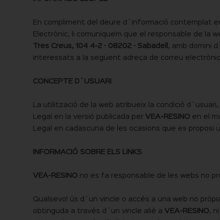
En compliment del deure d`informació contemplat en l`a
Electrònic, li comuniquem que el responsable de la w
Tres Creus, 104 4-2 · 08202 · Sabadell
, amb domini 
interessats a la següent adreça de correu electròni
CONCEPTE D`USUARI
La utilització de la web atribueix la condició d`usuar
Legal en la versió publicada per
VEA-RESINO
en el ma
Legal en cadascuna de les ocasions que es proposi uti
INFORMACIÓ SOBRE ELS LINKS
VEA-RESINO
no es fa responsable de les webs no pròp
Qualsevol ús d`un vincle o accés a una web no pròpia é
obtinguda a través d`un vincle aliè a
VEA-RESINO
, n