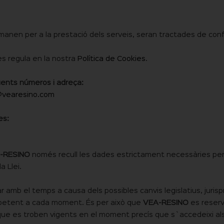
manen per a la prestació dels serveis, seran tractades de con
 es regula en la nostra
Política de Cookies
.
ents números i adreça:
@vearesino.com
es:
-RESINO
només recull les dades estrictament necessàries per a 
a Llei.
 amb el temps a causa dels possibles canvis legislatius, jurisp
mpetent a cada moment. És per això que
VEA-RESINO
es reserva
 que es troben vigents en el moment precís que s`accedeixi als