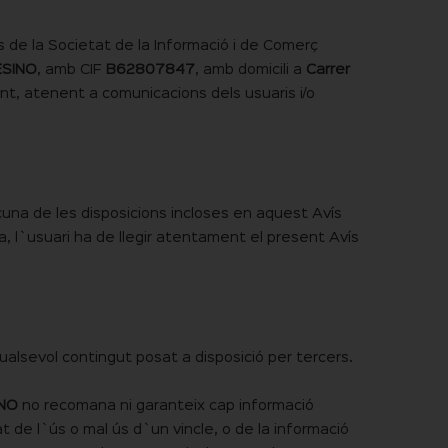
is de la Societat de la Informació i de Comerç
ESINO
, amb CIF
B62807847
, amb domicili a
Carrer
nent, atenent a comunicacions dels usuaris i/o
scuna de les disposicions incloses en aquest Avís
 l`usuari ha de llegir atentament el present Avís
ualsevol contingut posat a disposició per tercers.
INO
no recomana ni garanteix cap informació
at de l`ús o mal ús d`un vincle, o de la informació