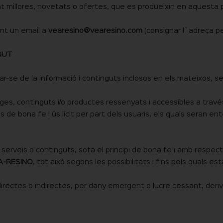
nt millores, novetats o ofertes, que es produeixin en aquest
nt un email a
vearesino@vearesino.com
(consignar l`adreça p
GUT
r-se de la informació i continguts inclosos en els mateixos, ser
ges, continguts i/o productes ressenyats i accessibles a través
cipis de bona fe i ús lícit per part dels usuaris, els quals ser
serveis o continguts, sota el principi de bona fe i amb respecte a
A-RESINO
, tot això segons les possibilitats i fins pels quals e
directes o indirectes, per dany emergent o lucre cessant, deriv