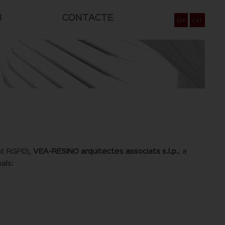
I
CONTACTE
ESP
CAT
nt RGPD),
VEA-RESINO arquitectes associats s.l.p.
, a
als: