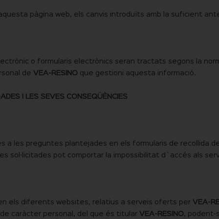
questa pàgina web, els canvis introduïts amb la suficient ante
ctrònic o formularis electrònics seran tractats segons la nor
ersonal de
VEA-RESINO
que gestioni aquesta informació.
DADES I LES SEVES CONSEQÜÈNCIES
es a les preguntes plantejades en els formularis de recollida
ades sol·licitades pot comportar la impossibilitat d`accés als se
en els diferents websites, relatius a serveis oferts per
VEA-R
de caràcter personal, del que és titular
VEA-RESINO
, podent-s