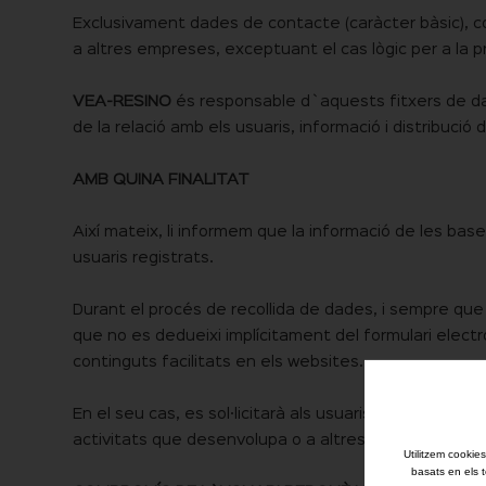
Exclusivament dades de contacte (caràcter bàsic), 
a altres empreses, exceptuant el cas lògic per a la p
VEA-RESINO
és responsable d`aquests fitxers de da
de la relació amb els usuaris, informació i distribució
AMB QUINA FINALITAT
Així mateix, li informem que la informació de les base
usuaris registrats.
Durant el procés de recollida de dades, i sempre que es
que no es dedueixi implícitament del formulari elect
continguts facilitats en els websites.
En el seu cas, es sol·licitarà als usuaris el seu con
activitats que desenvolupa o a altres temes relacion
Utilitzem cookies
basats en els t